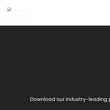
Saltar
al
contenido
Download our industry-leading 