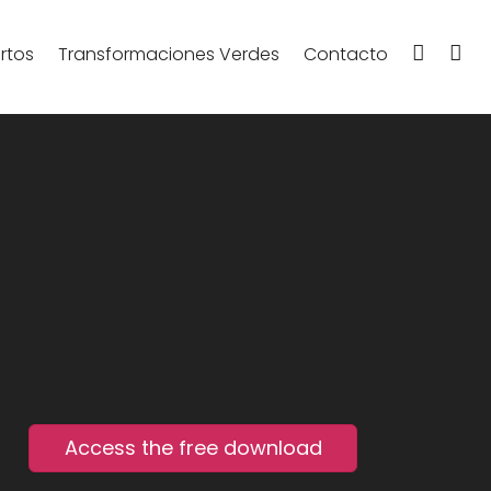
Instag
Fa
rtos
Transformaciones Verdes
Contacto
Access the free download